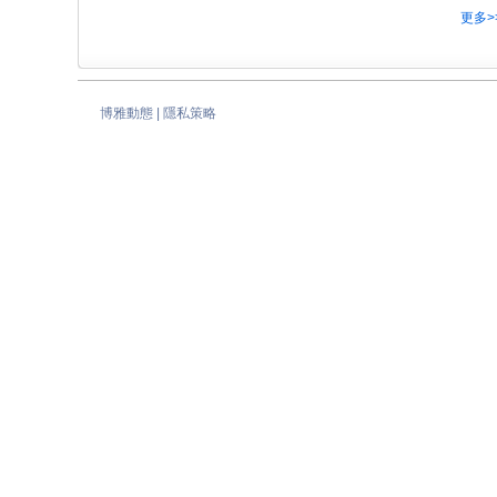
更多>
博雅動態
|
隱私策略